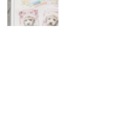
Cyberangriff auf Online-
Fotogalerie: Günzburger
Fotostudio betroffen
ULM_TV_NEWS
27/05/2026