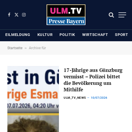
Facebook
X
Instagram
(Twitter)
EILMELDUNG
KULTUR
POLITIK
WIRTSCHAFT
SPORT
»
Startseite
Archive für
17-Jährige aus Günzburg
vermisst – Polizei bittet
die Bevölkerung um
Mithilfe
ULM_TV_NEWS
10/07/2026