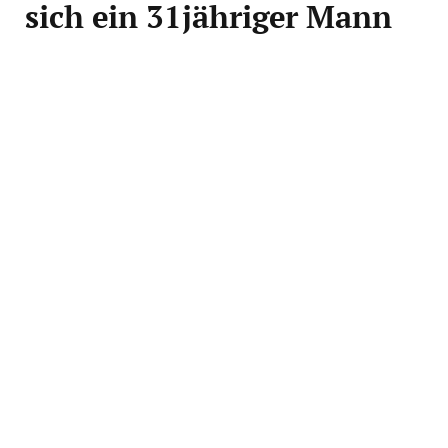
sich ein 31jähriger Mann
am Freitagnachmittag in
Ulm ausgesucht
Ulm
(ots)
Gegen 15.30 Uhr trauten die Beamten beim
Polizeirevier Ulm-Mitte ihren Augen nicht. Parkte
doch zu diesem Zeitpunkt ein Citroen im Innenhof
des Neuen Baus direkt an der Ausfahrt zur Neuen
Straße so, dass man mit dem Streifenwagen nur noch
mit Mühe und unter Inanspruchnahme sämtlicher
Fahrassistenzsystemen die Ausfahrt nutzen konnte.
Mit einem Mercedes Vito war die Durchfahrt nicht