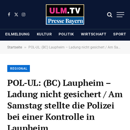
Facebook
X
Instagram
(Twitter)
EILMELDUNG
KULTUR
POLITIK
WIRTSCHAFT
SPORT
»
Startseite
POL-UL: (BC) Laupheim – Ladung nicht gesichert / Am Samstag stellte die Polizei bei einer Kontrolle in Laupheim verkehrsunsichere Ladung fest.
REGIONAL
POL-UL: (BC) Laupheim –
Ladung nicht gesichert / Am
Samstag stellte die Polizei
bei einer Kontrolle in
Laupheim