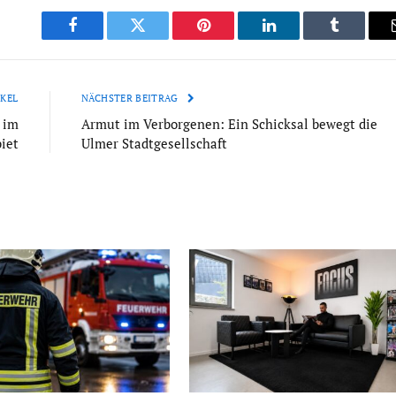
Facebook
Twitter
Pinterest
LinkedIn
Tumblr
KEL
NÄCHSTER BEITRAG
 im
Armut im Verborgenen: Ein Schicksal bewegt die
iet
Ulmer Stadtgesellschaft