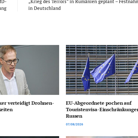
fD-
„Krieg des Terrors“ in Rumänien geplant – Festnah
ung
in Deutschland
ker verteidigt Drohnen-
EU-Abgeordnete pochen auf
keiten
Touristenvisa-Einschränkungen
Russen
07/08/2026