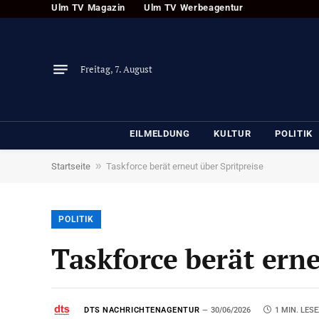
Ulm TV Magazin
Ulm TV Werbeagentur
Freitag, 7. August
EILMELDUNG
KULTUR
POLITIK
»
Startseite
Taskforce berät erneut über Spritpreise
POLITIK
Taskforce berät erne
DTS NACHRICHTENAGENTUR
30/06/2026
1 MIN. LESE