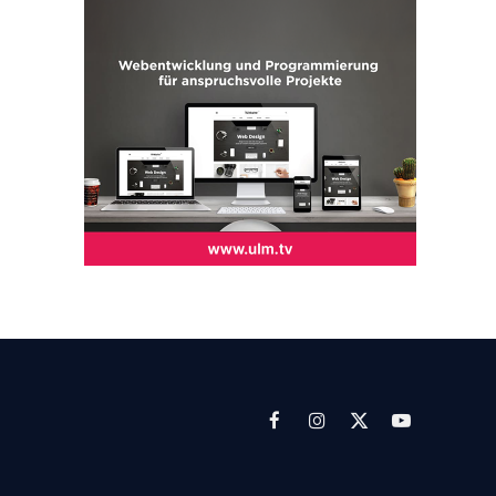
Facebook
Instagram
X
YouTube
(Twitter)