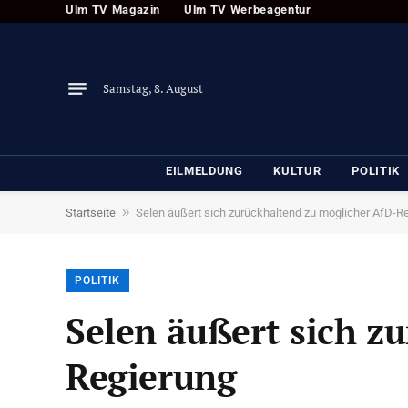
Ulm TV Magazin
Ulm TV Werbeagentur
Samstag, 8. August
EILMELDUNG
KULTUR
POLITIK
»
Startseite
Selen äußert sich zurückhaltend zu möglicher AfD-R
POLITIK
Selen äußert sich z
Regierung