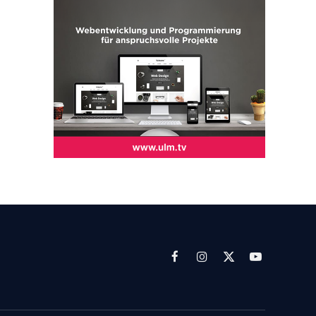
Facebook
Instagram
X
YouTube
(Twitter)