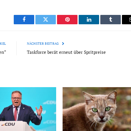
Facebook
Twitter
Pinterest
LinkedIn
Tumblr
KEL
NÄCHSTER BEITRAG
en“
Taskforce berät erneut über Spritpreise