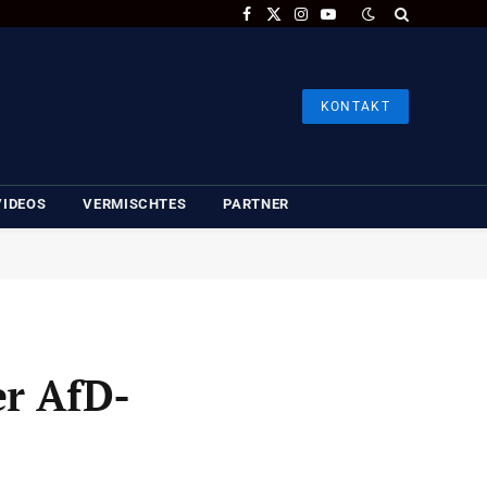
Facebook
X
Instagram
YouTube
(Twitter)
KONTAKT
VIDEOS
VERMISCHTES
PARTNER
er AfD-