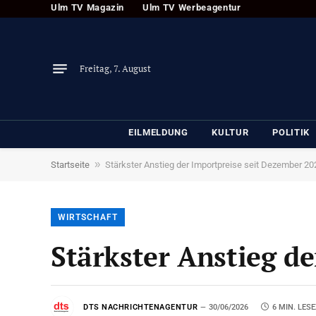
Ulm TV Magazin
Ulm TV Werbeagentur
Freitag, 7. August
EILMELDUNG
KULTUR
POLITIK
»
Startseite
Stärkster Anstieg der Importpreise seit Dezember 20
WIRTSCHAFT
Stärkster Anstieg d
DTS NACHRICHTENAGENTUR
30/06/2026
6 MIN. LESE