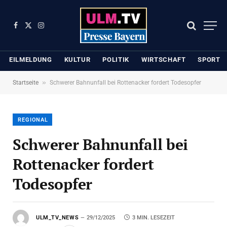
Facebook
X
Instagram
(Twitter)
EILMELDUNG
KULTUR
POLITIK
WIRTSCHAFT
SPORT
»
Startseite
Schwerer Bahnunfall bei Rottenacker fordert Todesopfer
REGIONAL
Schwerer Bahnunfall bei
Rottenacker fordert
Todesopfer
ULM_TV_NEWS
29/12/2025
3 MIN. LESEZEIT