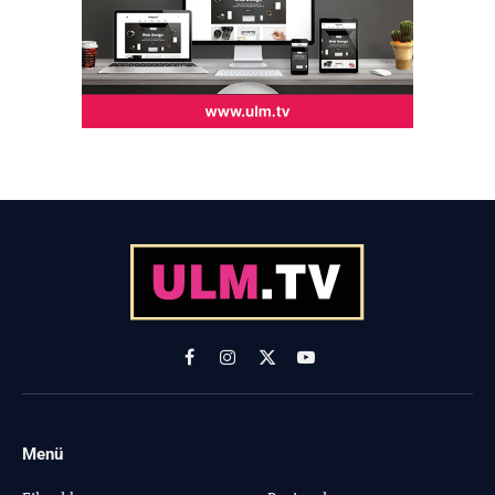
Facebook
Instagram
X
YouTube
(Twitter)
Menü
-