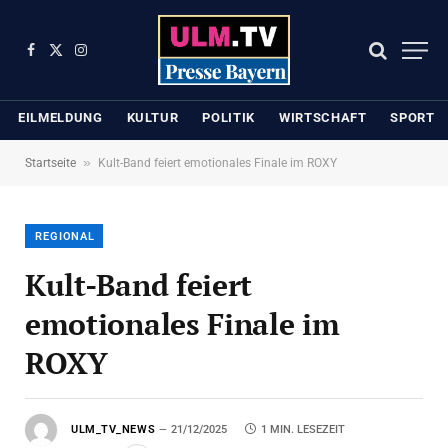
Facebook
X
Instagram
(Twitter)
EILMELDUNG
KULTUR
POLITIK
WIRTSCHAFT
SPORT
»
Startseite
Kult-Band feiert emotionales Finale im ROXY
REGIONAL
Kult-Band feiert
emotionales Finale im
ROXY
ULM_TV_NEWS
21/12/2025
1 MIN. LESEZEIT