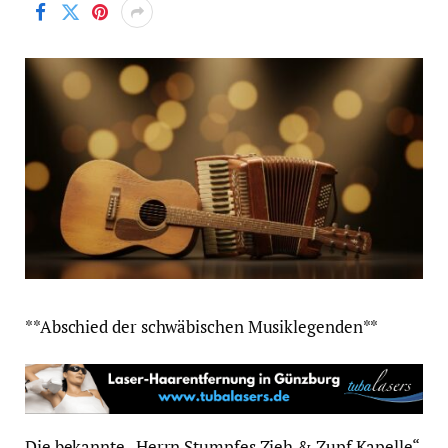
**Abschied der schwäbischen Musiklegenden**
Die bekannte „Herrn Stumpfes Zieh & Zupf Kapelle“