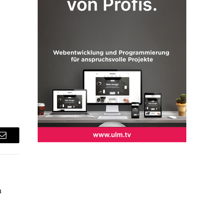
Email
n