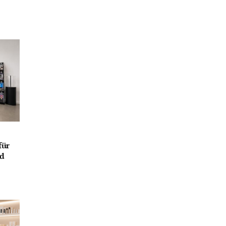
für
nd