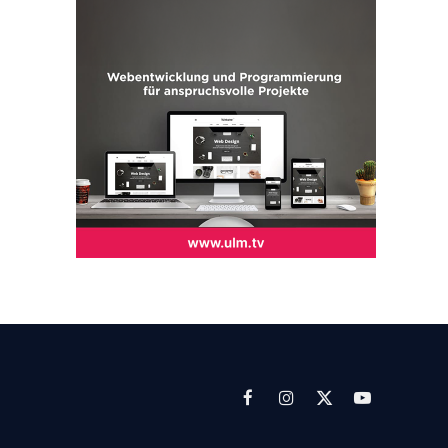
Facebook
Instagram
X
YouTube
(Twitter)