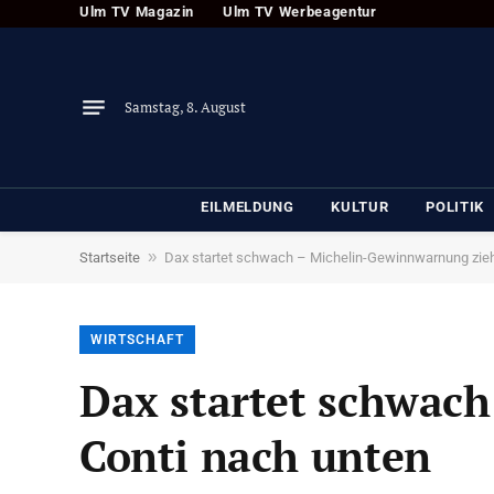
Ulm TV Magazin
Ulm TV Werbeagentur
Samstag, 8. August
EILMELDUNG
KULTUR
POLITIK
»
Startseite
Dax startet schwach – Michelin-Gewinnwarnung zieh
WIRTSCHAFT
Dax startet schwac
Conti nach unten