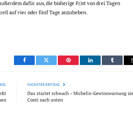
außerdem dafür aus, die bisherige Frist von drei Tagen
erell auf vier oder fünf Tage anzuheben.
Facebook
Twitter
Pinterest
LinkedIn
Tumblr
KEL
NÄCHSTER BEITRAG
eßt
Dax startet schwach – Michelin-Gewinnwarnung zi
nen
Conti nach unten