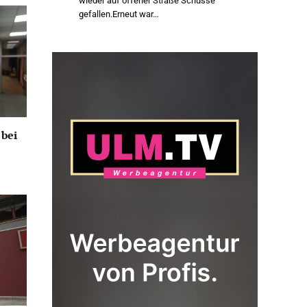
wieder auf offener Straße Schüsse
gefallen.Erneut war…
 bei