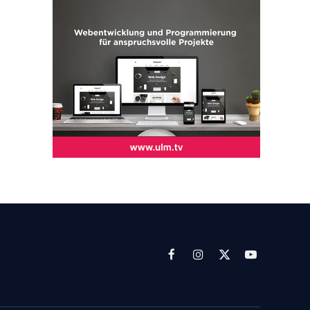
Facebook
Instagram
X
YouTube
(Twitter)