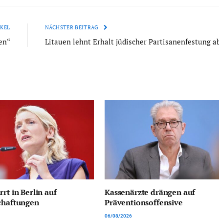
KEL
NÄCHSTER BEITRAG
en“
Litauen lehnt Erhalt jüdischer Partisanenfestung a
rt in Berlin auf
Kassenärzte drängen auf
chaftungen
Präventionsoffensive
06/08/2026