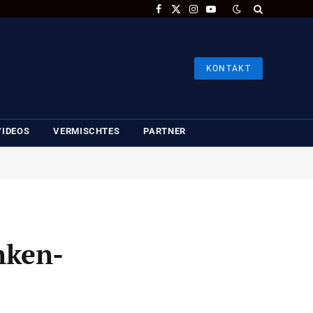
Facebook
X
Instagram
YouTube
(Twitter)
KONTAKT
VIDEOS
VERMISCHTES
PARTNER
inken-