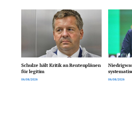
Schulze hält Kritik an Rentenplänen
Niedrigwas
für legitim
systemati
06/08/2026
06/08/2026