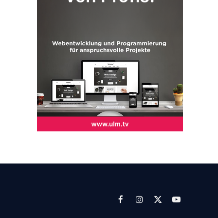
Facebook
Instagram
X
YouTube
(Twitter)