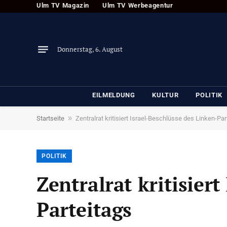
Ulm TV Magazin
Ulm TV Werbeagentur
Donnerstag, 6. August
EILMELDUNG
KULTUR
POLITIK
»
Startseite
Zentralrat kritisiert Israel-Beschlüsse des Linken-Par
POLITIK
Zentralrat kritisier
Parteitags