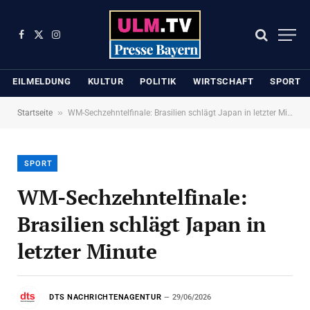
Facebook
X
Instagram
(Twitter)
EILMELDUNG
KULTUR
POLITIK
WIRTSCHAFT
SPORT
»
Startseite
WM-Sechzehntelfinale: Brasilien schlägt Japan in letzter Minute
SPORT
WM-Sechzehntelfinale:
Brasilien schlägt Japan in
letzter Minute
DTS NACHRICHTENAGENTUR
29/06/2026