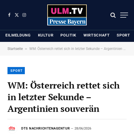
Facebook
X
Instagram
(Twitter)
EILMELDUNG
KULTUR
POLITIK
WIRTSCHAFT
SPORT
»
Startseite
WM: Österreich rettet sich in letzter Sekunde – Argentinien souverän
SPORT
WM: Österreich rettet sich
in letzter Sekunde –
Argentinien souverän
DTS NACHRICHTENAGENTUR
28/06/2026