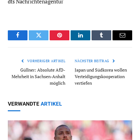
dts Nachrichtenagentur
Facebook
Twitter
Pinterest
LinkedIn
Tumblr
Email
VORHERIGER ARTIKEL
NÄCHSTER BEITRAG
Güllner: Absolute AfD-
Japan und Südkorea wollen
Mehrheit in Sachsen-Anhalt
Verteidigungskooperation
möglich
vertiefen
VERWANDTE
ARTIKEL