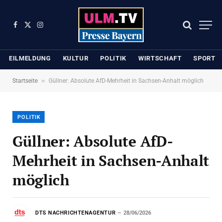
Facebook
X
Instagram
(Twitter)
EILMELDUNG
KULTUR
POLITIK
WIRTSCHAFT
SPORT
»
Startseite
Güllner: Absolute AfD-Mehrheit in Sachsen-Anhalt möglich
POLITIK
Güllner: Absolute AfD-
Mehrheit in Sachsen-Anhalt
möglich
DTS NACHRICHTENAGENTUR
28/06/2026