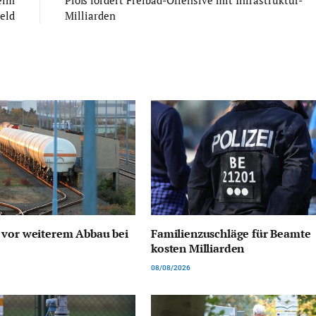
eim
Ploß fordert Freibad-Offensive mit Infrastruktur-
eld
Milliarden
 vor weiterem Abbau bei
Familienzuschläge für Beamte
kosten Milliarden
08/08/2026