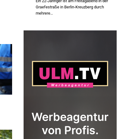
Ein 22-Jähriger ist am Freitagabend in der
Graefestraße in Berlin-Kreuzberg durch
mehrere…