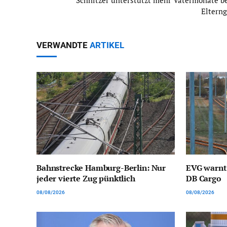
Schnitzer unterstützt mehr Vätermonate b
Elterng
VERWANDTE
ARTIKEL
Bahnstrecke Hamburg-Berlin: Nur
EVG warnt
jeder vierte Zug pünktlich
DB Cargo
08/08/2026
08/08/2026