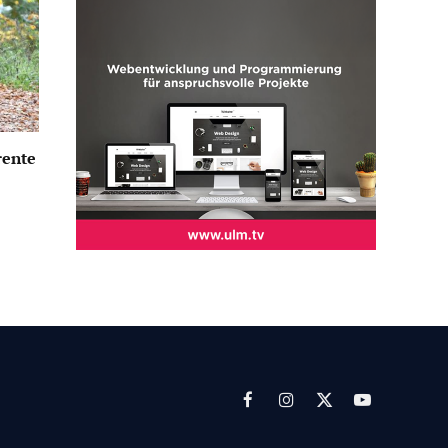
rente
Facebook
Instagram
X
YouTube
(Twitter)