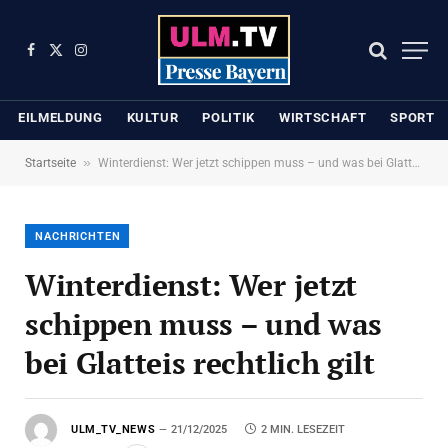
Facebook
X
Instagram
(Twitter)
EILMELDUNG
KULTUR
POLITIK
WIRTSCHAFT
SPORT
»
Startseite
Winterdienst: Wer jetzt schippen muss – und was bei Glatteis rechtlich gilt
NACHRICHTEN
Winterdienst: Wer jetzt
schippen muss – und was
bei Glatteis rechtlich gilt
ULM_TV_NEWS
21/12/2025
2 MIN. LESEZEIT