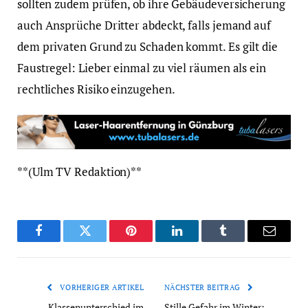
sollten zudem prüfen, ob ihre Gebäudeversicherung
auch Ansprüche Dritter abdeckt, falls jemand auf
dem privaten Grund zu Schaden kommt. Es gilt die
Faustregel: Lieber einmal zu viel räumen als ein
rechtliches Risiko einzugehen.
**(Ulm TV Redaktion)**
Facebook
Twitter
Pinterest
LinkedIn
Tumblr
Email
VORHERIGER ARTIKEL
NÄCHSTER BEITRAG
Klassenunterschied im
Stille Gefahr im Winter: