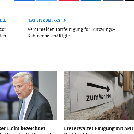
Facebook
Twitter
Pinterest
LinkedIn
Tumblr
KEL
NÄCHSTER BEITRAG
zur
Verdi meldet Tarifeinigung für Eurowings-
ich
Kabinenbeschäftigte
ker Holm bezeichnet
Frei erwartet Einigung mit SPD