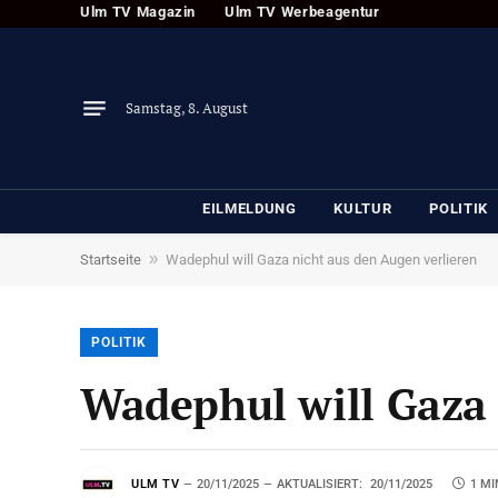
Ulm TV Magazin
Ulm TV Werbeagentur
Samstag, 8. August
EILMELDUNG
KULTUR
POLITIK
»
Startseite
Wadephul will Gaza nicht aus den Augen verlieren
POLITIK
Wadephul will Gaza 
ULM TV
20/11/2025
AKTUALISIERT:
20/11/2025
1 MI