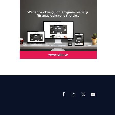
Facebook
Instagram
X
YouTube
(Twitter)