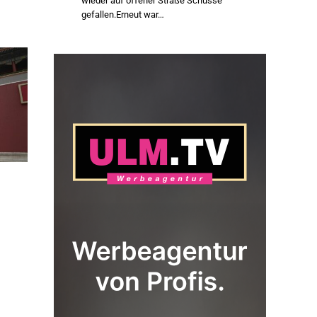
wieder auf offener Straße Schüsse
gefallen.Erneut war…