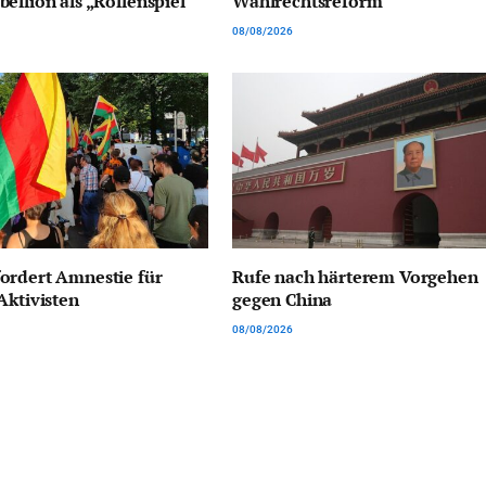
ellion als „Rollenspiel“
Wahlrechtsreform
08/08/2026
ordert Amnestie für
Rufe nach härterem Vorgehen
Aktivisten
gegen China
08/08/2026