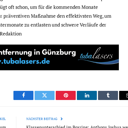
ügt oft schon, um für die kommenden Monate
der präventiven Maßnahme den effektivsten Weg, um
termonate zu entlasten und schwere Verläufe der
 Redaktion
Facebook
Twitter
Pinterest
LinkedIn
Tumblr
KEL
NÄCHSTER BEITRAG
aum
Klassenunterschied im Boxring: Anthony Joshua we