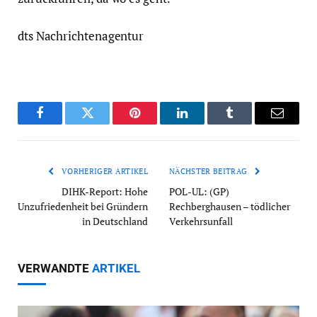
dts Nachrichtenagentur
Facebook
Twitter
Pinterest
LinkedIn
Tumblr
Email
VORHERIGER ARTIKEL
NÄCHSTER BEITRAG
DIHK-Report: Hohe
POL-UL: (GP)
Unzufriedenheit bei Gründern
Rechberghausen – tödlicher
in Deutschland
Verkehrsunfall
VERWANDTE
ARTIKEL