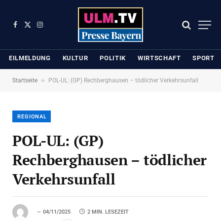
Facebook
X
Instagram
(Twitter)
EILMELDUNG
KULTUR
POLITIK
WIRTSCHAFT
SPORT
»
Startseite
POL-UL: (GP) Rechberghausen – tödlicher Verkehrsunfall
REGIONAL
POL-UL: (GP)
Rechberghausen – tödlicher
Verkehrsunfall
04/11/2025
2 MIN. LESEZEIT