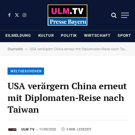
Facebook
X
Instagram
(Twitter)
EILMELDUNG
KULTUR
POLITIK
WIRTSCHAFT
SPORT
»
Startseite
USA verärgern China erneut mit Diplomaten-Reise nach Taiwan
WELTGESCHEHEN
USA verärgern China erneut
mit Diplomaten-Reise nach
Taiwan
ULM TV
17/09/2020
3 MIN. LESEZEIT