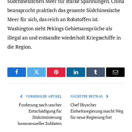
Südchinesischen Meer für starke Spannungen. China
beansprucht praktisch das gesamte Südchinesische
Meer für sich, das reich an Rohstoffen ist.
Washington sieht Pekings Gebietsansprüche als
illegal an und entsandte wiederholt Kriegsschiffe in
die Region.
Facebook
Twitter
Pinterest
LinkedIn
Tumblr
Email
VORHERIGER ARTIKEL
NÄCHSTER BEITRAG
Forderung nach rascher
Chef libyscher
Entschädigung für
Einheitsregierung macht Weg
Diskriminierung
für neue Regierung frei
homosexueller Soldaten