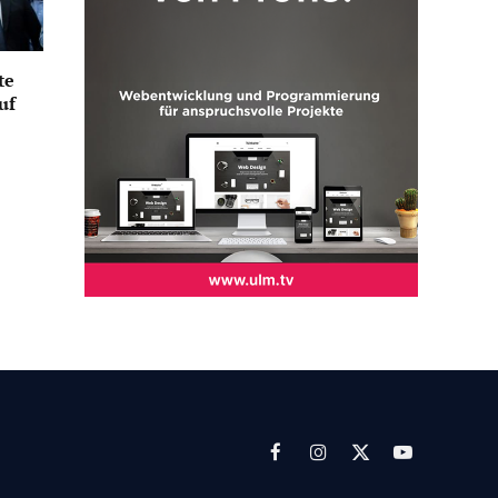
te
uf
Facebook
Instagram
X
YouTube
(Twitter)