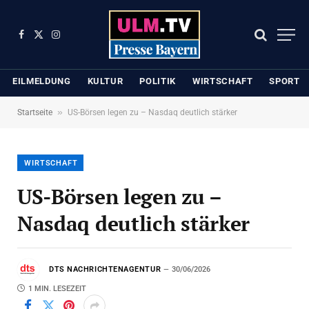
Facebook
X
Instagram
(Twitter)
EILMELDUNG
KULTUR
POLITIK
WIRTSCHAFT
SPORT
»
Startseite
US-Börsen legen zu – Nasdaq deutlich stärker
WIRTSCHAFT
US-Börsen legen zu –
Nasdaq deutlich stärker
DTS NACHRICHTENAGENTUR
30/06/2026
1 MIN. LESEZEIT