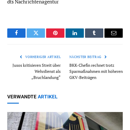
dts Nachrichtenagentur
Facebook
Twitter
Pinterest
LinkedIn
Tumblr
Email
VORHERIGER ARTIKEL
NÄCHSTER BEITRAG
Jusos kritisieren Streit über
BKK-Chefin rechnet trotz
Wehrdienst als
Sparmaßnahmen mit höheren
„Bruchlandung“
GKV-Beiträgen
VERWANDTE
ARTIKEL