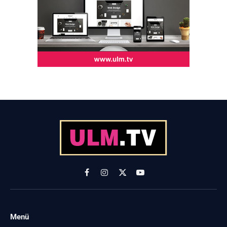
Facebook
Instagram
X
YouTube
(Twitter)
Menü
-