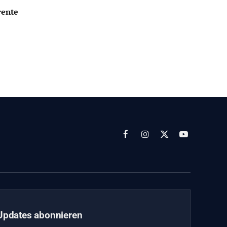
rente
Facebook
Instagram
X
YouTube
(Twitter)
Updates abonnieren