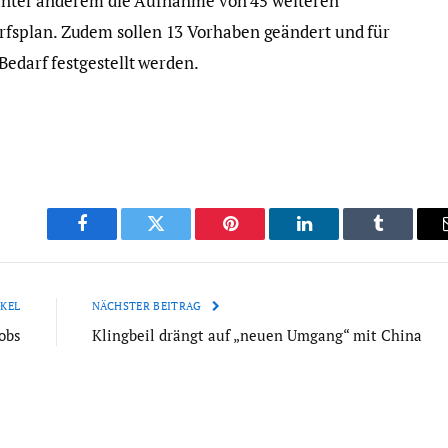
t unter anderem die Aufnahme von 45 weiteren
fsplan. Zudem sollen 13 Vorhaben geändert und für
Bedarf festgestellt werden.
Facebook
Twitter
Pinterest
LinkedIn
Tumblr
KEL
NÄCHSTER BEITRAG
obs
Klingbeil drängt auf „neuen Umgang“ mit China