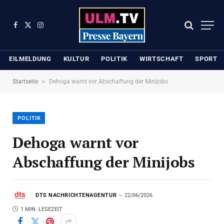
Facebook
X
Instagram
(Twitter)
EILMELDUNG
KULTUR
POLITIK
WIRTSCHAFT
SPORT
»
Startseite
Dehoga warnt vor Abschaffung der Minijobs
POLITIK
Dehoga warnt vor
Abschaffung der Minijobs
DTS NACHRICHTENAGENTUR
22/06/2026
1 MIN. LESEZEIT