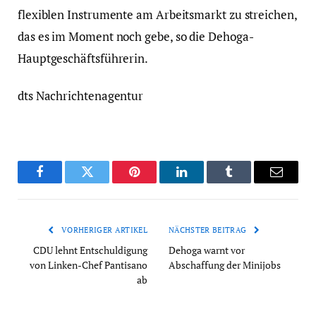
flexiblen Instrumente am Arbeitsmarkt zu streichen,
das es im Moment noch gebe, so die Dehoga-
Hauptgeschäftsführerin.
dts Nachrichtenagentur
Facebook
Twitter
Pinterest
LinkedIn
Tumblr
Email
VORHERIGER ARTIKEL
NÄCHSTER BEITRAG
CDU lehnt Entschuldigung
Dehoga warnt vor
von Linken-Chef Pantisano
Abschaffung der Minijobs
ab