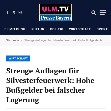
Facebook
X
Instagram
(Twitter)
EILMELDUNG
KULTUR
POLITIK
WIRTSCHAFT
SPORT
»
Startseite
Strenge Auflagen für Silvesterfeuerwerk: Hohe Bußgelder bei falscher Lagerung
WIRTSCHAFT
Strenge Auflagen für
Silvesterfeuerwerk: Hohe
Bußgelder bei falscher
Lagerung