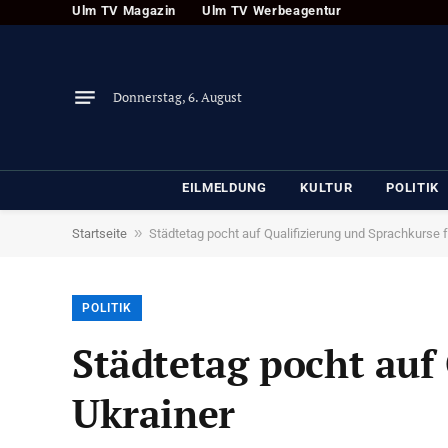
Ulm TV Magazin
Ulm TV Werbeagentur
Donnerstag, 6. August
EILMELDUNG
KULTUR
POLITIK
»
Startseite
Städtetag pocht auf Qualifizierung und Sprachkurse f
POLITIK
Städtetag pocht auf
Ukrainer