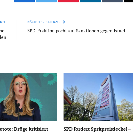
Facebook
Twitter
Pinterest
LinkedIn
Tumblr
KEL
NÄCHSTER BEITRAG
ne-
SPD-Fraktion pocht auf Sanktionen gegen Israel
len
etote: Dröge kritisiert
SPD fordert Spritpreisdeckel –