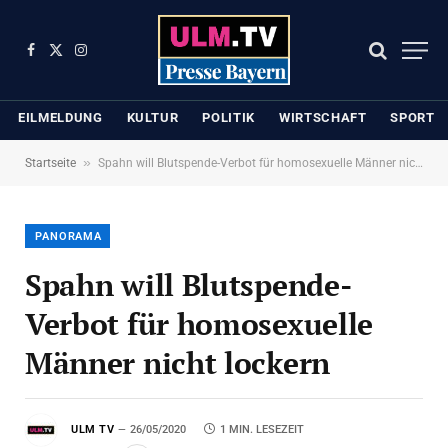
Facebook
X
Instagram
(Twitter)
EILMELDUNG
KULTUR
POLITIK
WIRTSCHAFT
SPORT
»
Startseite
Spahn will Blutspende-Verbot für homosexuelle Männer nicht lockern
PANORAMA
Spahn will Blutspende-
Verbot für homosexuelle
Männer nicht lockern
ULM TV
26/05/2020
1 MIN. LESEZEIT