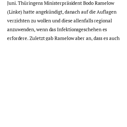
Juni. Thüringens Ministerpräsident Bodo Ramelow
(Linke) hatte angekündigt, danach auf die Auflagen
verzichten zu wollen und diese allenfalls regional
anzuwenden, wenn das Infektionsgeschehen es
erfordere. Zuletzt gab Ramelow aber an, dass es auch
weiterhin eine Maskenpflicht im öffentlichen
Nahverkehr und in Geschäften geben solle.
Das Kanzleramt geht in seiner Beschlussvorlage auf
Distanz zu raschen Lockerungen. Minister Braun
schlägt den Ländern darin vor, auch nach dem 5. Juni
„weiter grundsätzlich einen Mindestabstand von
eineinhalb Metern einzuhalten“. Zudem solle die
„Maskenpflicht in bestimmten öffentlichen
Bereichen“ beibehalten werden. Wo die Möglichkeit