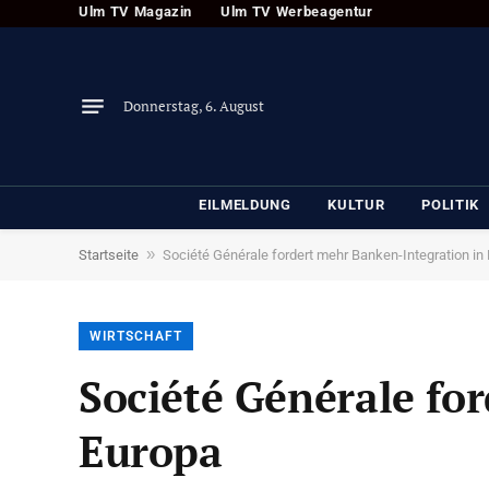
Ulm TV Magazin
Ulm TV Werbeagentur
Donnerstag, 6. August
EILMELDUNG
KULTUR
POLITIK
»
Startseite
Société Générale fordert mehr Banken-Integration in
WIRTSCHAFT
Société Générale fo
Europa