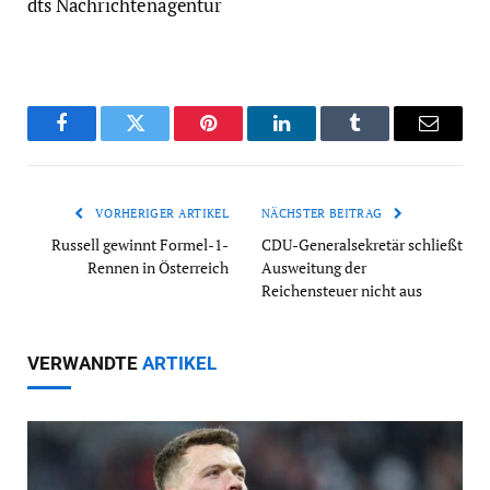
dts Nachrichtenagentur
Facebook
Twitter
Pinterest
LinkedIn
Tumblr
Email
VORHERIGER ARTIKEL
NÄCHSTER BEITRAG
Russell gewinnt Formel-1-
CDU-Generalsekretär schließt
Rennen in Österreich
Ausweitung der
Reichensteuer nicht aus
VERWANDTE
ARTIKEL