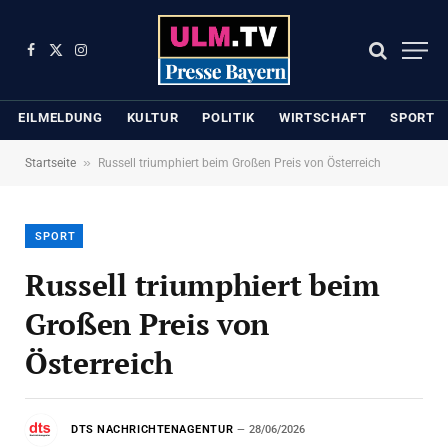
Facebook
X
Instagram
(Twitter)
EILMELDUNG
KULTUR
POLITIK
WIRTSCHAFT
SPORT
»
Startseite
Russell triumphiert beim Großen Preis von Österreich
SPORT
Russell triumphiert beim
Großen Preis von
Österreich
DTS NACHRICHTENAGENTUR
28/06/2026