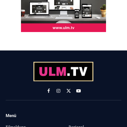
Facebook
Instagram
X
YouTube
(Twitter)
Menü
-
Eilmeldung
Regional