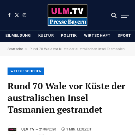
Facebook
X
Instagram
(Twitter)
EILMELDUNG
KULTUR
POLITIK
WIRTSCHAFT
SPORT
»
Startseite
Rund 70 Wale vor Küste der australischen Insel Tasmanien gestrandet
WELTGESCHEHEN
Rund 70 Wale vor Küste der
australischen Insel
Tasmanien gestrandet
ULM TV
21/09/2020
1 MIN. LESEZEIT