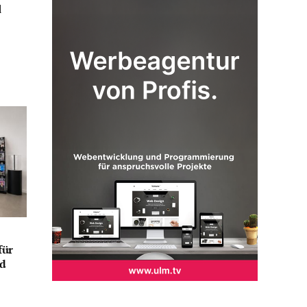
l
für
nd