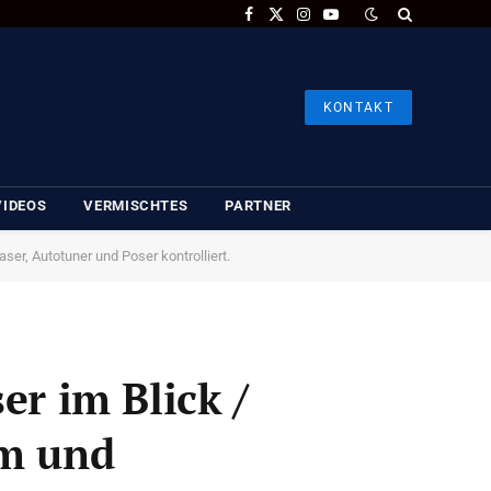
Facebook
X
Instagram
YouTube
(Twitter)
KONTAKT
VIDEOS
VERMISCHTES
PARTNER
ser, Autotuner und Poser kontrolliert.
er im Blick /
lm und