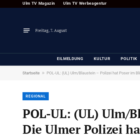
Ulm TV Magazin
Ulm TV Werbeagentur
Freitag, 7. August
EILMELDUNG
KULTUR
POLITIK
»
Startseite
POL-UL: (UL) Ulm/Blaustein – Polizei hat Poser im Bli
REGIONAL
POL-UL: (UL) Ulm/Bla
Die Ulmer Polizei h