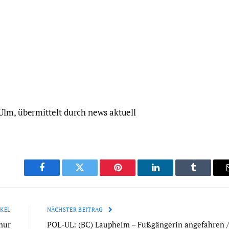
Ulm, übermittelt durch news aktuell
Facebook
Twitter
Pinterest
LinkedIn
Tumblr
KEL
NÄCHSTER BEITRAG
nur
POL-UL: (BC) Laupheim – Fußgängerin angefahren /