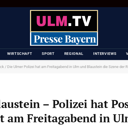
WIRTSCHAFT
SPORT
REGIONAL
INTERVIEWS
ck / Die Ulmer Polizei hat am Freitagabend in Ulm und Blaustein die Szene der Ra
ustein – Polizei hat Pos
at am Freitagabend in U