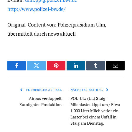
http://www.polizei-bw.de/
Original-Content von: Polizeipräsidium Ulm,
übermittelt durch news aktuell
Facebook
Twitter
Pinterest
LinkedIn
Tumblr
Email
VORHERIGER ARTIKEL
NÄCHSTER BEITRAG
Airbus verdoppelt
POL-UL: (UL) Staig –
Eurofighter-Produktion
Milchlaster kippt um / Etwa
1.000 Liter Milch verlor ein
Laster bei einem Unfall in
Staig am Dienstag.