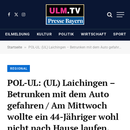
Facebook
X
Instagram
(Twitter)
EILMELDUNG
KULTUR
POLITIK
WIRTSCHAFT
SPORT
»
Startseite
POL-UL: (UL) Laichingen – Betrunken mit dem Auto gefahren / Am Mittwoch wollte ein 44-Jähriger wohl nicht nach Hause laufen.
REGIONAL
POL-UL: (UL) Laichingen –
Betrunken mit dem Auto
gefahren / Am Mittwoch
wollte ein 44-Jähriger wohl
nicht nach Hause laufen.