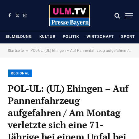
Facebook
X
Instagram
(Twitter)
EILMELDUNG
KULTUR
POLITIK
WIRTSCHAFT
SPORT
»
Startseite
POL-UL: (UL) Ehingen – Auf Pannenfahrzeug aufgefahren / Am Montag verletzte sich eine 71-Jährige bei einem Unfal bei Ehingen.
REGIONAL
POL-UL: (UL) Ehingen – Auf
Pannenfahrzeug
aufgefahren / Am Montag
verletzte sich eine 71-
Jährige bei einem Unfal bei