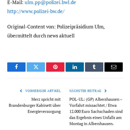
E-Mail:
ulm.pp@polizei.bwl.de
http://www.polizei-bw.de/
Original-Content von: Polizeipräsidium Ulm,
übermittelt durch news aktuell
Facebook
Twitter
Pinterest
LinkedIn
Tumblr
Email
VORHERIGER ARTIKEL
NÄCHSTER BEITRAG
Merz spricht mit
POL-UL: (GP) Albershausen –
Brandenburger Kabinett über
Vorfahrt missachtet / Etwa
Energieversorgung
12.000 Euro Sachschaden sind
das Ergebnis eines Unfalls am
Montag in Albershausen.