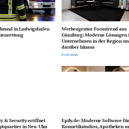
rand in Ludwigshafen
Werbeagentur Focustrend aus
henrettung
Günzburg: Moderne Lösungen 
Unternehmen in der Region u
darüber hinaus
01/07/2026
y & Security eröffnet
Epily.de: Moderne Software fü
ptquartier in Neu-Ulm
Kosmetikstudios, Apotheken u