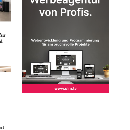
für
nd
r
nd