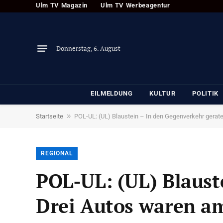
Ulm TV Magazin
Ulm TV Werbeagentur
Donnerstag, 6. August
EILMELDUNG
KULTUR
POLITIK
»
Startseite
POL-UL: (UL) Blaustein – In den Gegenverkehr geraten
REGIONAL
POL-UL: (UL) Blaust
Drei Autos waren am