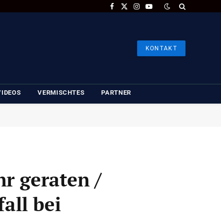
Facebook
X
Instagram
YouTube
(Twitter)
KONTAKT
VIDEOS
VERMISCHTES
PARTNER
r geraten /
all bei