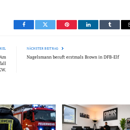
Facebook
Twitter
Pinterest
LinkedIn
Tumblr
KEL
NÄCHSTER BEITRAG
 Am
Nagelsmann beruft erstmals Brown in DFB-Elf
all
KW.