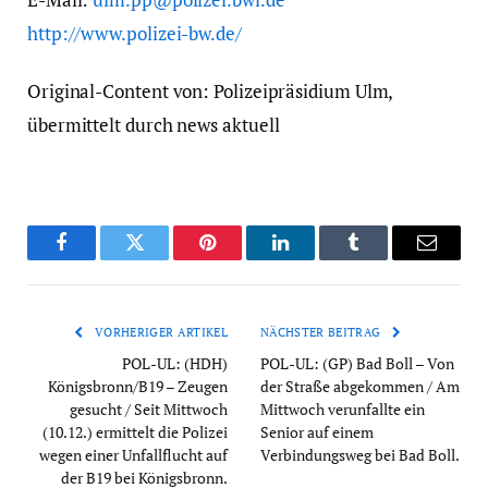
http://www.polizei-bw.de/
Original-Content von: Polizeipräsidium Ulm,
übermittelt durch news aktuell
Facebook
Twitter
Pinterest
LinkedIn
Tumblr
Email
VORHERIGER ARTIKEL
NÄCHSTER BEITRAG
POL-UL: (HDH)
POL-UL: (GP) Bad Boll – Von
Königsbronn/B19 – Zeugen
der Straße abgekommen / Am
gesucht / Seit Mittwoch
Mittwoch verunfallte ein
(10.12.) ermittelt die Polizei
Senior auf einem
wegen einer Unfallflucht auf
Verbindungsweg bei Bad Boll.
der B19 bei Königsbronn.