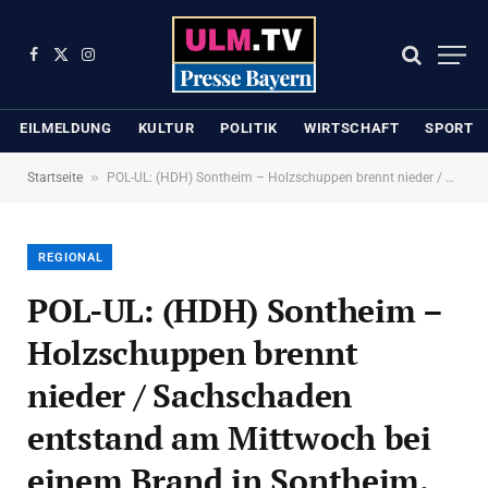
Facebook
X
Instagram
(Twitter)
EILMELDUNG
KULTUR
POLITIK
WIRTSCHAFT
SPORT
»
Startseite
POL-UL: (HDH) Sontheim – Holzschuppen brennt nieder / Sachschaden entstand am Mittwoch bei einem Brand in Sontheim.
REGIONAL
POL-UL: (HDH) Sontheim –
Holzschuppen brennt
nieder / Sachschaden
entstand am Mittwoch bei
einem Brand in Sontheim.