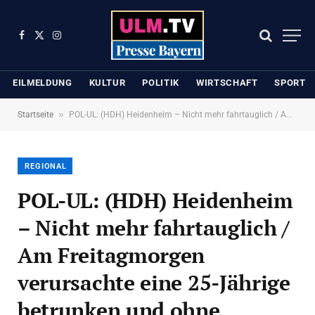
Facebook
X
Instagram
(Twitter)
EILMELDUNG
KULTUR
POLITIK
WIRTSCHAFT
SPORT
»
Startseite
POL-UL: (HDH) Heidenheim – Nicht mehr fahrtauglich / Am Freitagmorgen verursachte eine 25-Jährige betrunken und ohne Führerschein bei Heidenheim einen Unfall.
REGIONAL
POL-UL: (HDH) Heidenheim
– Nicht mehr fahrtauglich /
Am Freitagmorgen
verursachte eine 25-Jährige
betrunken und ohne