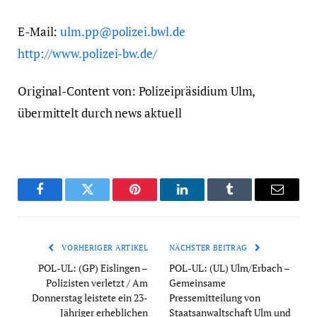
E-Mail:
ulm.pp@polizei.bwl.de
http://www.polizei-bw.de/
Original-Content von: Polizeipräsidium Ulm,
übermittelt durch news aktuell
Facebook
Twitter
Pinterest
LinkedIn
Tumblr
Email
VORHERIGER ARTIKEL
NÄCHSTER BEITRAG
POL-UL: (GP) Eislingen –
POL-UL: (UL) Ulm/Erbach –
Polizisten verletzt / Am
Gemeinsame
Donnerstag leistete ein 23-
Pressemitteilung von
Jähriger erheblichen
Staatsanwaltschaft Ulm und