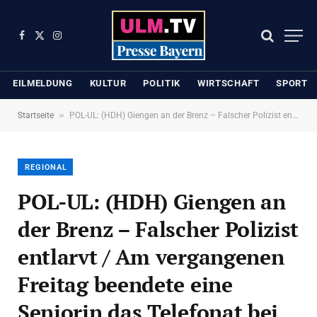
Facebook
X
Instagram
(Twitter)
EILMELDUNG
KULTUR
POLITIK
WIRTSCHAFT
SPORT
»
Startseite
POL-UL: (HDH) Giengen an der Brenz – Falscher Polizist entlarvt / Am vergangenen Freitag beendete eine Seniorin das Telefonat bei einem Betrugsversuch in Giengen an der Brenz.
REGIONAL
POL-UL: (HDH) Giengen an
der Brenz – Falscher Polizist
entlarvt / Am vergangenen
Freitag beendete eine
Seniorin das Telefonat bei