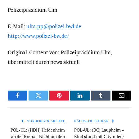
Polizeipräsidium Ulm
E-Mail:
ulm.pp@polizei.bwl.de
http://www.polizei-bw.de/
Original-Content von: Polizeipräsidium Ulm,
übermittelt durch news aktuell
Facebook
Twitter
Pinterest
LinkedIn
Tumblr
Email
VORHERIGER ARTIKEL
NÄCHSTER BEITRAG
POL-UL: (HDH) Heidenheim
POL-UL: (BC) Laupheim –
an der Brenz – Nicht um den
Kind stürzt mit Cityroller /