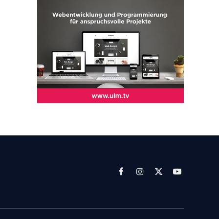
Facebook
Instagram
X
YouTube
(Twitter)