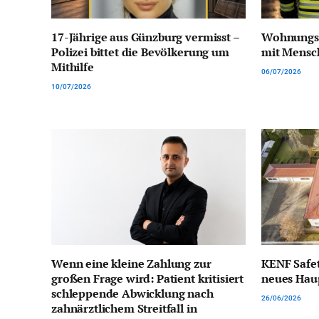
17-Jährige aus Günzburg vermisst –
Wohnungsb
Polizei bittet die Bevölkerung um
mit Mensc
Mithilfe
06/07/2026
10/07/2026
Wenn eine kleine Zahlung zur
KENF Safet
großen Frage wird: Patient kritisiert
neues Hau
schleppende Abwicklung nach
26/06/2026
zahnärztlichem Streitfall in