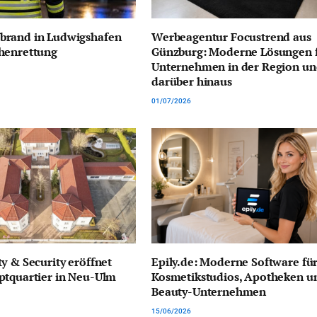
rand in Ludwigshafen
Werbeagentur Focustrend aus
henrettung
Günzburg: Moderne Lösungen 
Unternehmen in der Region u
darüber hinaus
01/07/2026
y & Security eröffnet
Epily.de: Moderne Software fü
ptquartier in Neu-Ulm
Kosmetikstudios, Apotheken u
Beauty-Unternehmen
15/06/2026