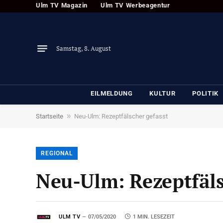
Ulm TV Magazin
Ulm TV Werbeagentur
Samstag, 8. August
EILMELDUNG
KULTUR
POLITIK
»
Startseite
Neu-Ulm: Rezeptfälscher gefasst
REGIONAL
Neu-Ulm: Rezeptfäls
ULM TV
07/05/2020
1 MIN. LESEZEIT