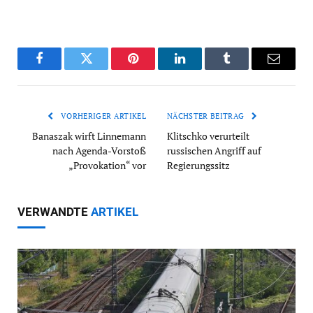
Facebook
Twitter
Pinterest
LinkedIn
Tumblr
Email
VORHERIGER ARTIKEL
NÄCHSTER BEITRAG
Banaszak wirft Linnemann
Klitschko verurteilt
nach Agenda-Vorstoß
russischen Angriff auf
„Provokation“ vor
Regierungssitz
VERWANDTE
ARTIKEL