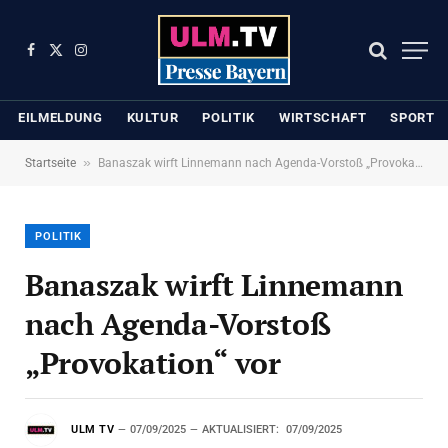
Facebook
X
Instagram
(Twitter)
EILMELDUNG
KULTUR
POLITIK
WIRTSCHAFT
SPORT
»
Startseite
Banaszak wirft Linnemann nach Agenda-Vorstoß „Provokation“ vor
POLITIK
Banaszak wirft Linnemann
nach Agenda-Vorstoß
„Provokation“ vor
ULM TV
07/09/2025
AKTUALISIERT:
07/09/2025