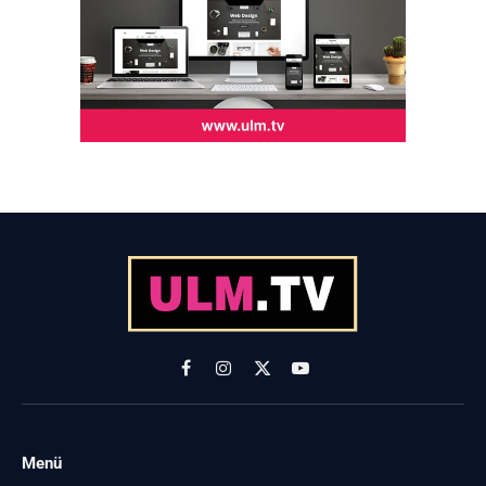
Facebook
Instagram
X
YouTube
(Twitter)
Menü
-