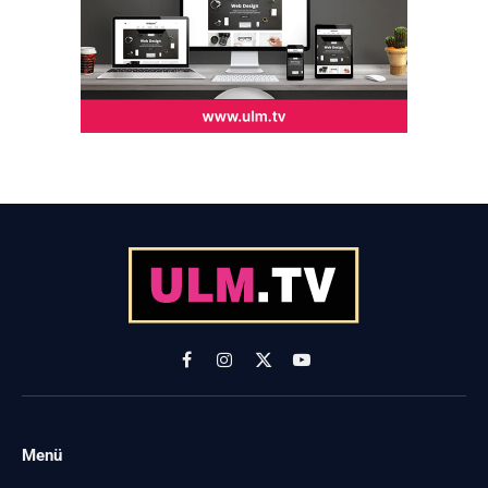
Facebook
Instagram
X
YouTube
(Twitter)
Menü
-