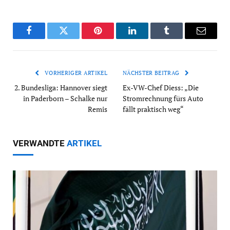
Facebook
Twitter
Pinterest
LinkedIn
Tumblr
Email
VORHERIGER ARTIKEL
NÄCHSTER BEITRAG
2. Bundesliga: Hannover siegt
Ex-VW-Chef Diess: „Die
in Paderborn – Schalke nur
Stromrechnung fürs Auto
Remis
fällt praktisch weg“
VERWANDTE
ARTIKEL