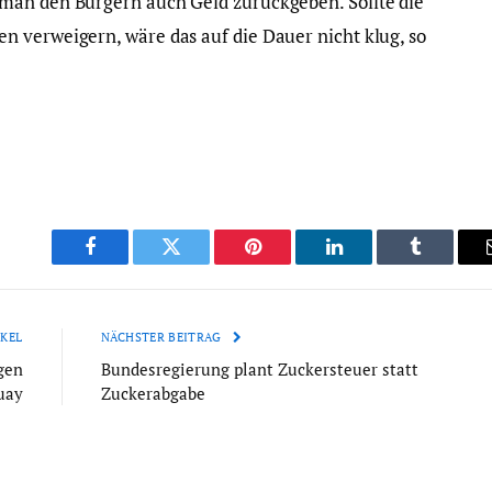
man den Bürgern auch Geld zurückgeben. Sollte die
 verweigern, wäre das auf die Dauer nicht klug, so
Facebook
Twitter
Pinterest
LinkedIn
Tumblr
KEL
NÄCHSTER BEITRAG
gen
Bundesregierung plant Zuckersteuer statt
uay
Zuckerabgabe