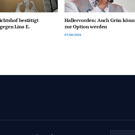
chtshof bestätigt
Hallervorden: Auch Grün könn
gegen Lina E.
zur Option werden
07/08/2026