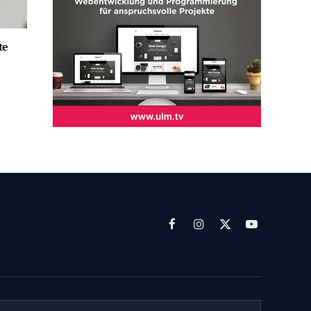
te
Facebook
Instagram
X
YouTube
(Twitter)