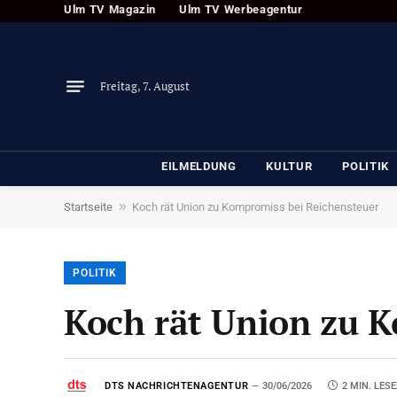
Ulm TV Magazin
Ulm TV Werbeagentur
Freitag, 7. August
EILMELDUNG
KULTUR
POLITIK
»
Startseite
Koch rät Union zu Kompromiss bei Reichensteuer
POLITIK
Koch rät Union zu 
DTS NACHRICHTENAGENTUR
30/06/2026
2 MIN. LESE