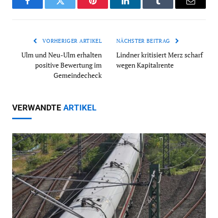
Facebook
Twitter
Pinterest
LinkedIn
Tumblr
Email
VORHERIGER ARTIKEL
NÄCHSTER BEITRAG
Ulm und Neu-Ulm erhalten
Lindner kritisiert Merz scharf
positive Bewertung im
wegen Kapitalrente
Gemeindecheck
VERWANDTE
ARTIKEL