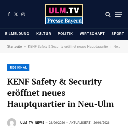
Facebook
X
Instagram
(Twitter)
EILMELDUNG
KULTUR
POLITIK
WIRTSCHAFT
SPORT
»
Startseite
KENF Safety & Security eröffnet neues Hauptquartier in Neu-Ulm
REGIONAL
KENF Safety & Security
eröffnet neues
Hauptquartier in Neu-Ulm
ULM_TV_NEWS
26/06/2026
AKTUALISIERT:
26/06/2026