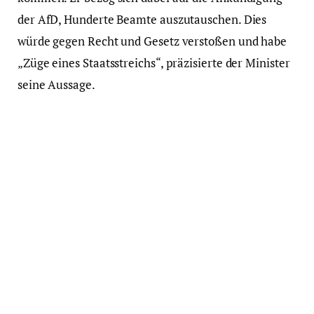
der AfD, Hunderte Beamte auszutauschen. Dies
würde gegen Recht und Gesetz verstoßen und habe
„Züge eines Staatsstreichs“, präzisierte der Minister
seine Aussage.
Bei einem Regierungswechsel könne man zwar
sogenannte politische Beamte relativ schnell
austauschen, das seien in Sachsen-Anhalt vielleicht
zehn bis 15 Personen. Die AfD spreche aber von 150
bis 200. Das sei ein Verstoß gegen das deutsche
Beamtenrecht. Deutsche Beamte müssten ihre
Verfassungstreue beweisen, weil sie einen Eid auf die
Verfassung schwören. Maier äußerte Zweifel, ob
Beamte aus rechtsextremen Burschenschaften eine