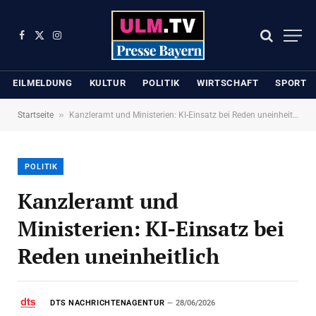
Facebook
X
Instagram
(Twitter)
EILMELDUNG
KULTUR
POLITIK
WIRTSCHAFT
SPORT
»
Startseite
Kanzleramt und Ministerien: KI-Einsatz bei Reden uneinheitlich
POLITIK
Kanzleramt und
Ministerien: KI-Einsatz bei
Reden uneinheitlich
DTS NACHRICHTENAGENTUR
28/06/2026