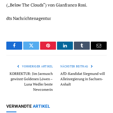
(„Below The Clouds“) von Gianfranco Rosi.
dts Nachrichtenagentur
Facebook
Twitter
Pinterest
LinkedIn
Tumblr
Email
VORHERIGER ARTIKEL
NÄCHSTER BEITRAG
KORREKTUR: Jim Jarmusch
AfD-Kandidat Siegmund will
gewinnt Goldenen Löwen –
Alleinregierung in Sachsen-
Luna Wedler beste
Anhalt
Newcomerin
VERWANDTE
ARTIKEL